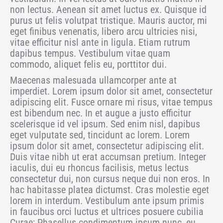
non lectus. Aenean sit amet luctus ex. Quisque id
purus ut felis volutpat tristique. Mauris auctor, mi
eget finibus venenatis, libero arcu ultricies nisi,
vitae efficitur nisl ante in ligula. Etiam rutrum
dapibus tempus. Vestibulum vitae quam
commodo, aliquet felis eu, porttitor dui.
Maecenas malesuada ullamcorper ante at
imperdiet. Lorem ipsum dolor sit amet, consectetur
adipiscing elit. Fusce ornare mi risus, vitae tempus
est bibendum nec. In et augue a justo efficitur
scelerisque id vel ipsum. Sed enim nisl, dapibus
eget vulputate sed, tincidunt ac lorem. Lorem
ipsum dolor sit amet, consectetur adipiscing elit.
Duis vitae nibh ut erat accumsan pretium. Integer
iaculis, dui eu rhoncus facilisis, metus lectus
consectetur dui, non cursus neque dui non eros. In
hac habitasse platea dictumst. Cras molestie eget
lorem in interdum. Vestibulum ante ipsum primis
in faucibus orci luctus et ultrices posuere cubilia
Curae; Phasellus condimentum ipsum nunc, eu